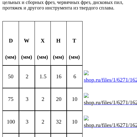
цельных и сборных фрез, червячных фрез, дисковых пил,
протяжек и другого инструмента из твердого сплава.
D
W
X
H
T
(мм)
(мм)
(мм)
(мм)
(мм)
50
2
1.5
16
6
75
3
2
20
10
100
3
2
32
10