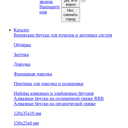
Да, все
звонок
верно
Напишите
Нет,
нам
сменить
город
Каталог
Веневские бруски для точилок и заточных систем
Обдирка
Заточка
Доводка
Финишная доводка
Притиры для доводки и полировки
Наборы алмазных и эльборовых брусков
Алмазные бруски на полимерной связке RRB
Алмазные бруски на органической связке
120х35х10 мм
150х25х6 мм