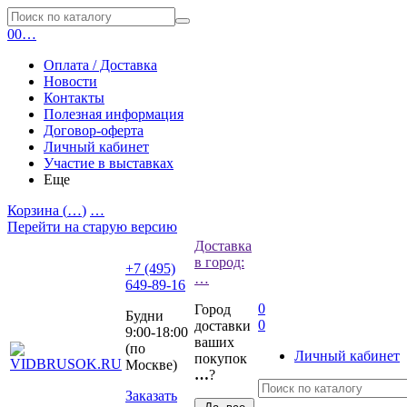
0
0
…
Оплата / Доставка
Новости
Контакты
Полезная информация
Договор-оферта
Личный кабинет
Участие в выставках
Еще
Корзина (
…
)
…
Перейти на старую версию
Доставка
в город:
+7 (495)
…
649-89-16
0
Город
Будни
0
доставки
9:00-18:00
ваших
(по
Личный кабинет
покупок
Москве)
…
?
Заказать