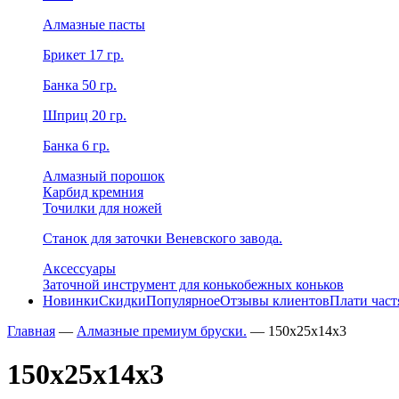
Алмазные пасты
Брикет 17 гр.
Банка 50 гр.
Шприц 20 гр.
Банка 6 гр.
Алмазный порошок
Карбид кремния
Точилки для ножей
Станок для заточки Веневского завода.
Аксессуары
Заточной инструмент для конькобежных коньков
Новинки
Скидки
Популярное
Отзывы клиентов
Плати час
Главная
—
Алмазные премиум бруски.
—
150х25х14х3
150х25х14х3