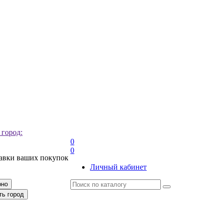
 город:
0
0
тавки ваших покупок
Личный кабинет
рно
ть город