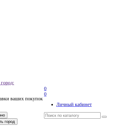
 город:
0
0
тавки ваших покупок
Личный кабинет
рно
ть город