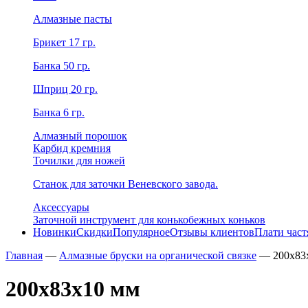
Алмазные пасты
Брикет 17 гр.
Банка 50 гр.
Шприц 20 гр.
Банка 6 гр.
Алмазный порошок
Карбид кремния
Точилки для ножей
Станок для заточки Веневского завода.
Аксессуары
Заточной инструмент для конькобежных коньков
Новинки
Скидки
Популярное
Отзывы клиентов
Плати час
Главная
—
Алмазные бруски на органической связке
—
200х83
200х83х10 мм