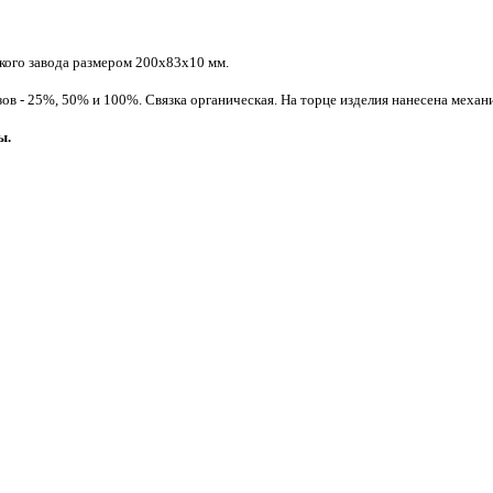
кого завода размером 200х83х10 мм.
ов - 25%, 50% и 100%. Связка органическая.
На
торце изделия нанесена механи
ы.