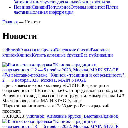
Заточной инструмент для конькобежных коньков
Новинки
Скидки
Популярное
Отзывы клиентов
Плати
частями
Полезная информация
Главная
—
Новости
Новости
vidbrusok
Алмазные бруски
Веневские бруски
Выставка
клинок
Клинок
Купить алмазные бруски
Все публикации
47-я выставка-продажа "Клинок - традиции и современность"
2 — 5 ноября 2023, Москва, MAIN STAGE
Приглашаем всех на выставку «КЛИНОК-традиции и
современность» ! На выставке будет представлена продукция
Веневского завода алмазного инструмента. Номер стенда 14.3
Место проведения: MAIN STAGEулица
Шарикоподшипниковская 13с33,метро Волгоградский
проспект.
30.10.2023
vidbrusok
,
Алмазные бруски
,
Выставка клинок