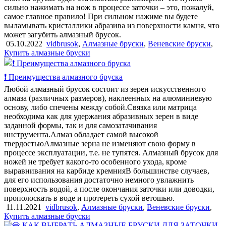
сильно нажимать на нож в процессе заточки – это, пожалуй,
самое главное правило! При сильном нажиме вы будете
выламывать кристаллики абразива из поверхности камня, что
может загубить алмазный брусок.
05.10.2022
vidbrusok
,
Алмазные бруски
,
Веневские бруски
,
Купить алмазные бруски
❗ Преимущества алмазного бруска
Любой алмазный брусок состоит из зерен искусственного
алмаза (различных размеров), наклеенных на алюминиевую
основу, либо спечены между собой.Связка или матрица
необходима как для удержания абразивных зерен в виде
заданной формы, так и для самозатачивания
инструмента.Алмаз обладает самой высокой
твердостьюАлмазные зерна не изменяют свою форму в
процессе эксплуатации, т.е. не тупятся. Алмазный брусок для
ножей не требует какого-то особенного ухода, кроме
выравнивания на карбиде кремнияВ большинстве случаев,
для его использования достаточно немного увлажнить
поверхность водой, а после окончания заточки или доводки,
прополоскать в воде и протереть сухой ветошью.
11.11.2021
vidbrusok
,
Алмазные бруски
,
Веневские бруски
,
Купить алмазные бруски