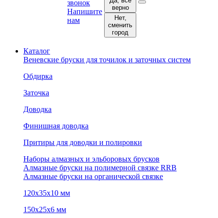
Да, все
звонок
верно
Напишите
Нет,
нам
сменить
город
Каталог
Веневские бруски для точилок и заточных систем
Обдирка
Заточка
Доводка
Финишная доводка
Притиры для доводки и полировки
Наборы алмазных и эльборовых брусков
Алмазные бруски на полимерной связке RRB
Алмазные бруски на органической связке
120х35х10 мм
150х25х6 мм