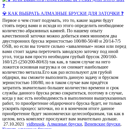
💎 КАК ВЫБРАТЬ АЛМАЗНЫЕ БРУСКИ ДЛЯ ЗАТОЧКИ ❓
Первое о чем стоит подумать, это то, какие задачи будут
стоять перед вами и исходя из этого определить необходимое
количество абразивных камней. По нашему опыту
качественной заточки можно добиться имея минимум два
двусторонних бруска зернистостью 100/80-50/40 и 20/14-7/5
OSB, но если вы точите сильно «заваленные» ножи или перед
вами стоит задача переточить заводскую заточку под иной
угол, тогда вам просто необходим грубый брусок 200/160-
160/125 (250/200-80/63) так как, в таком случае на него
ложится основная нагрузка и он снимает наибольшее
количество металла.Его как раз используют для грубой
обдирки, вы сможете выполнить данную задачу и бруском
зернистостью 100/80, но в таком случае вам придётся
затратить значительно большее количество времени и срок
службы данного бруска резко сократиться, поэтому в случае,
когда у вас есть необходимость в выполнении вышеуказанных
работ, то приобретение обдирочного бруска будет, не только
ускорять процесс заточки, но и в конечном итоге данное
приобретение будет экономически целесообразным, так как в
целом, весь комплект прослужит вам значительно дольше.
27.10.2021
vidbrusok
,
Алмазные бруски
,
Веневские бруски
,