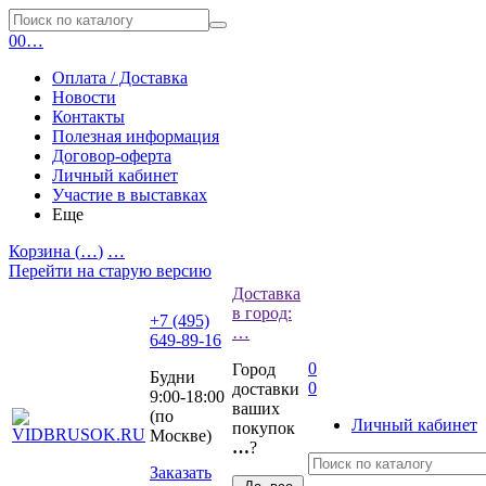
0
0
…
Оплата / Доставка
Новости
Контакты
Полезная информация
Договор-оферта
Личный кабинет
Участие в выставках
Еще
Корзина (
…
)
…
Перейти на старую версию
Доставка
в город:
+7 (495)
…
649-89-16
0
Город
Будни
0
доставки
9:00-18:00
ваших
(по
Личный кабинет
покупок
Москве)
…
?
Заказать