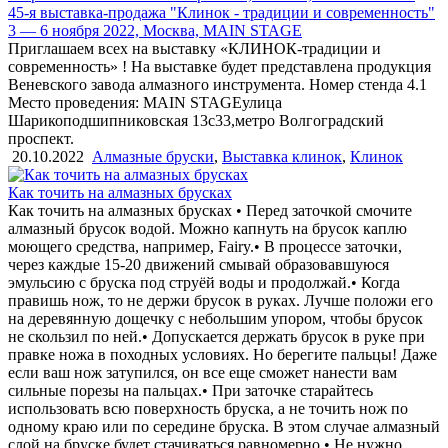
45-я выставка-продажа "Клинок - традиции и современность"
3 — 6 ноября 2022, Москва, MAIN STAGE
Приглашаем всех на выставку «КЛИНОК-традиции и
современность» ! На выставке будет представлена продукция
Веневского завода алмазного инструмента. Номер стенда 4.1
Место проведения: MAIN STAGEулица
Шарикоподшипниковская 13с33,метро Волгоградский
проспект.
20.10.2022
Алмазные бруски
,
Выставка клинок
,
Клинок
Как точить на алмазных брусках
Как точить на алмазных брусках • Перед заточкой смочите
алмазный брусок водой. Можно капнуть на брусок каплю
моющего средства, например, Fairy.• В процессе заточки,
через каждые 15-20 движений смывай образовавшуюся
эмульсию с бруска под струёй воды и продолжай.• Когда
правишь нож, то не держи брусок в руках. Лучше положи его
на деревянную дощечку с небольшим упором, чтобы брусок
не скользил по ней.• Допускается держать брусок в руке при
правке ножа в походных условиях. Но берегите пальцы! Даже
если ваш нож затупился, он все еще сможет нанести вам
сильные порезы на пальцах.• При заточке старайтесь
использовать всю поверхность бруска, а не точить нож по
одному краю или по середине бруска. В этом случае алмазный
слой на бруске будет стачиваться равномерно.• Не нужно