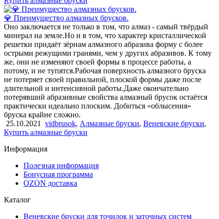
Купить алмазные бруски
💎 Преимущество алмазных брусков.
Оно заключается не только в том, что алмаз - самый твёрдый
минерал на земле.Но и в том, что характер кристаллической
решетки придаёт зёрнам алмазного абразива форму с более
острыми режущими гранями, чем у других абразивов. К тому
же, они не изменяют своей формы в процессе работы, а
потому, и не тупятся.Рабочая поверхность алмазного бруска
не потеряет своей правильной, плоской формы даже после
длительной и интенсивной работы.Даже окончательно
потерявший абразивные свойства алмазный брусок остаётся
практически идеально плоским. Добиться «облысения»
бруска крайне сложно.
25.10.2021
vidbrusok
,
Алмазные бруски
,
Веневские бруски
,
Купить алмазные бруски
Информация
Полезная информация
Бонусная программа
OZON доставка
Каталог
Веневские бруски для точилок и заточных систем