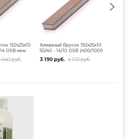
сок 150х25х10
Алмазный брусок 150х25х10
Алмазный бр
/14 OSB мкм
50/40 - 14/10 OSB (400/1000
100/80-50/40
) 25%
Grit) 100%
100%
 640 руб.
3 190 руб.
4 103 руб.
2 600 руб.