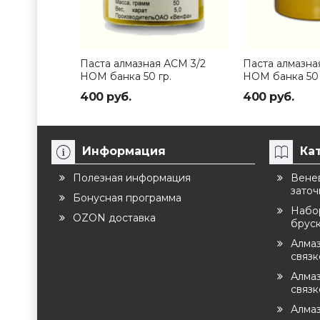
Паста алмазная АСМ 3/2
Паста алмазна
НОМ банка 50 гр.
НОМ банка 50 
400 руб.
400 руб.
Информация
Ка
Полезная информация
Венев
заточ
Бонусная программа
Набо
OZON доставка
брус
Алма
связ
Алмаз
связк
Алмаз