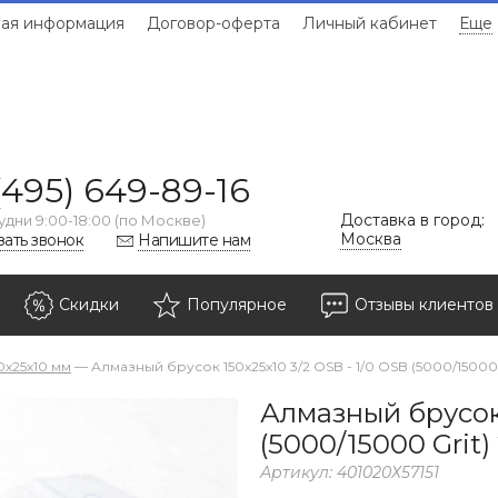
ая информация
Договор-оферта
Личный кабинет
Еще
(495) 649-89-16
Доставка в город:
удни 9:00-18:00 (по Москве)
Москва
зать звонок
Напишите нам
Скидки
Популярное
Отзывы клиентов
0х25х10 мм
—
Алмазный брусок 150х25х10 3/2 OSB - 1/0 OSB (5000/15000 
Алмазный брусок 
(5000/15000 Grit)
Артикул:
401020Х57151