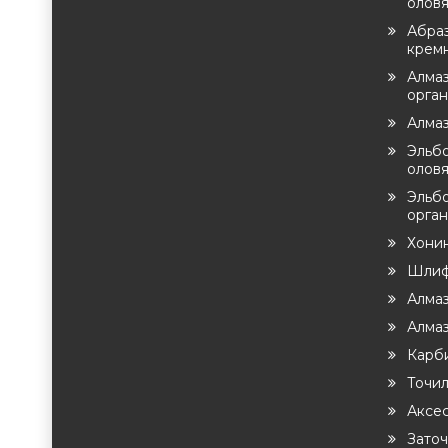
оловя
Абра
крем
Алмаз
орга
Алма
Эльб
оловя
Эльб
орган
Хони
Шлиф
Алма
Алма
Карб
Точи
Аксе
Заточ