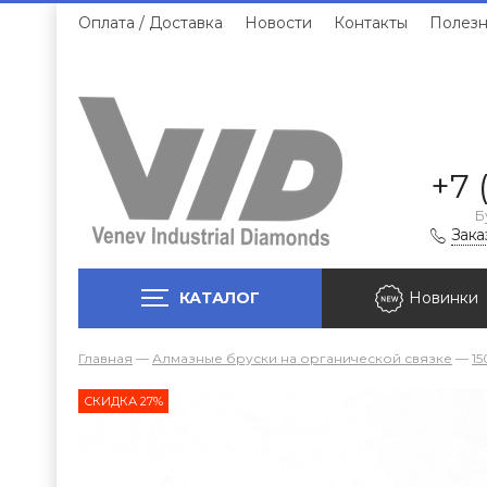
Оплата / Доставка
Новости
Контакты
Полезн
+7 
Б
Зака
КАТАЛОГ
Новинки
Главная
—
Алмазные бруски на органической связке
—
15
СКИДКА 27%