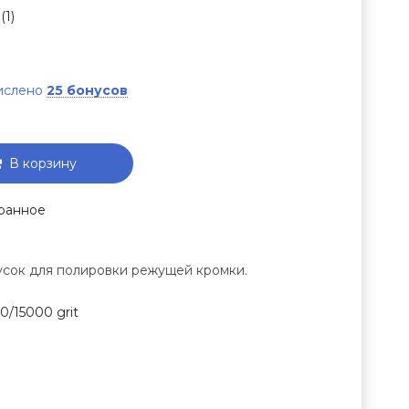
(1)
числено
25 бонусов
В корзину
ранное
сок для полировки режущей кромки.
00/15000 grit