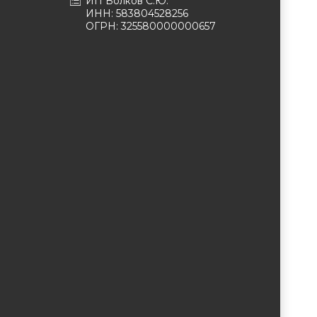
ИП Волков С.Ю.
ИНН: 583804528256
ОГРН: 325580000000657