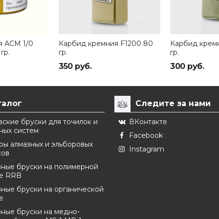
я АСМ 1/0
Карбид кремния F1200 80
Карбид кремн
гр.
гр.
гр.
350 руб.
300 руб.
талог
Следите за нами
ские бруски для точилок и
ВКонтакте
ных систем
Facebook
ры алмазных и эльборовых
Instagram
ков
зные бруски на полимерной
ке RRB
ные бруски на органической
е
ные бруски на медно-