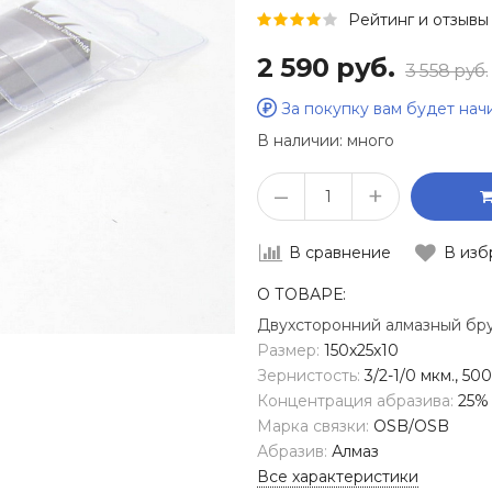
Рейтинг и отзывы 
2 590 руб.
3 558 руб.
За покупку вам будет на
В наличии:
много
–
+
В сравнение
В изб
О ТОВАРЕ:
Двухсторонний алмазный бру
Размер:
150х25х10
Зернистость:
3/2-1/0 мкм., 50
Концентрация абразива:
25%
Марка связки:
OSB/OSB
Абразив:
Алмаз
Все характеристики