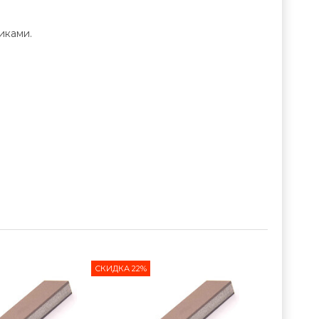
иками.
СКИДКА 22%
СКИДКА 29%