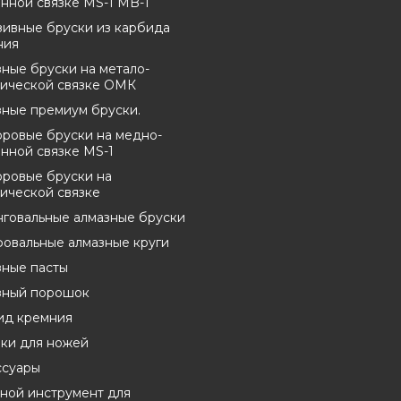
нной связке MS-1 MB-1
зивные бруски из карбида
ния
ные бруски на метало-
нической связке ОМК
зные премиум бруски.
оровые бруски на медно-
нной связке MS-1
оровые бруски на
ической связке
нговальные алмазные бруски
овальные алмазные круги
зные пасты
зный порошок
ид кремния
лки для ножей
ссуары
ной инструмент для