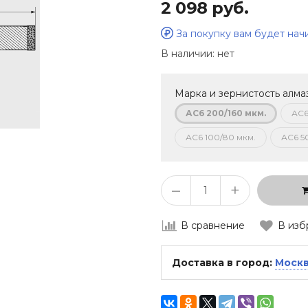
2 098 руб.
За покупку вам будет на
В наличии:
нет
Марка и зернистость алма
АС6 200/160 мкм.
АС6
АС6 100/80 мкм.
АС6 5
–
+
В сравнение
В изб
Доставка в город:
Моск