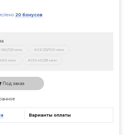
числено
20 бонусов
за
 160/125 мкм.
АС6 125/100 мкм.
0/40 мкм.
АСМ 40/28 мкм.
Под заказ
ранное
ва
Варианты оплаты