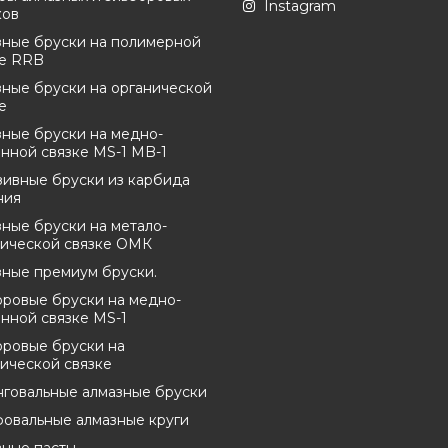
Instagram
ков
зные бруски на полимерной
ке RRB
ные бруски на органической
е
ные бруски на медно-
нной связке MS-1 MB-1
зивные бруски из карбида
ния
ные бруски на метало-
нической связке ОМК
зные премиум бруски.
оровые бруски на медно-
нной связке MS-1
оровые бруски на
ической связке
нговальные алмазные бруски
овальные алмазные круги