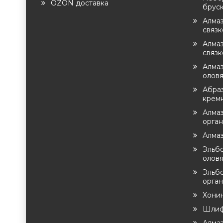
OZON доставка
брус
Алма
связ
Алмаз
связк
Алмаз
оловя
Абра
крем
Алмаз
орга
Алма
Эльб
оловя
Эльб
орган
Хони
Шлиф