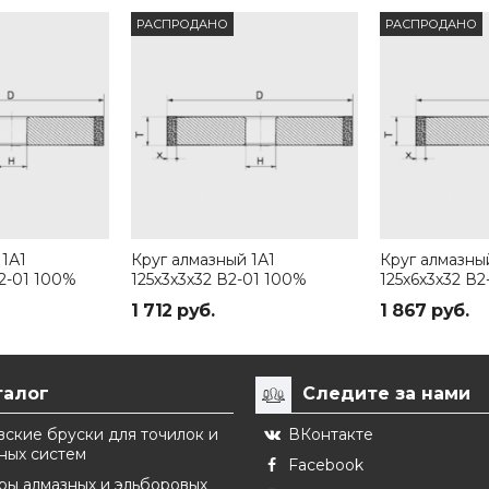
РАСПРОДАНО
РАСПРОДАНО
 1А1
Круг алмазный 1А1
Круг алмазны
2-01 100%
125х3х3х32 В2-01 100%
125х6х3х32 В2
1 712 руб.
1 867 руб.
талог
Следите за нами
ские бруски для точилок и
ВКонтакте
ных систем
Facebook
ры алмазных и эльборовых