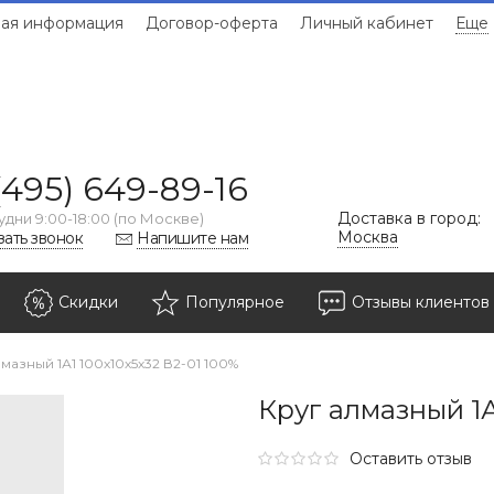
ая информация
Договор-оферта
Личный кабинет
Еще
(495) 649-89-16
Доставка в город:
удни 9:00-18:00 (по Москве)
Москва
зать звонок
Напишите нам
Скидки
Популярное
Отзывы клиентов
мазный 1А1 100х10х5х32 В2-01 100%
Круг алмазный 1А
Оставить отзыв