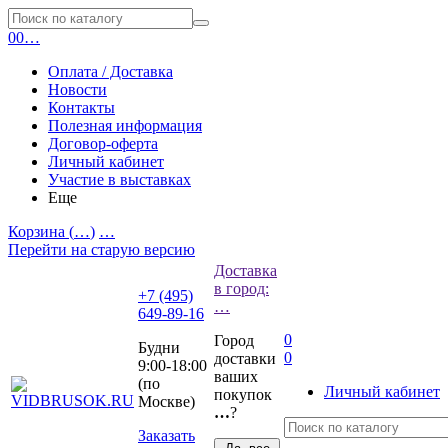
0
0
…
Оплата / Доставка
Новости
Контакты
Полезная информация
Договор-оферта
Личный кабинет
Участие в выставках
Еще
Корзина (
…
)
…
Перейти на старую версию
Доставка
в город:
+7 (495)
…
649-89-16
0
Город
Будни
0
доставки
9:00-18:00
ваших
(по
Личный кабинет
покупок
Москве)
…
?
Заказать