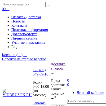
0
0
…
Оплата / Доставка
Новости
Контакты
Полезная информация
Договор-оферта
Личный кабинет
Участие в выставках
Еще
Корзина (
…
)
…
Перейти на старую версию
Доставка
в город:
+7 (495)
…
649-89-16
0
Город
Будни
0
доставки
9:00-18:00
ваших
(по
Личный кабинет
покупок
Москве)
…
?
Заказать