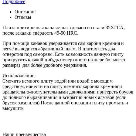
Подробнее
Описание
Отзывы
Плита притирочная канавочная сделана из стали 35ХГСА,
после закалки твёрдость 45-50 HRC.
При помощи канавок удерживается сам карбид кремния и
легче выводится абразивный шлам. В плитах есть два
отверстия под саморезы. Есть возможность данную плиту
прикрутить к какой нибудь поверхности (фанере большего
размера) для более удобного удержания.
Использование:
Смочить немного плиту водой или водой с моющим
средством, нанести на плиту немного карбида кремния и
вращательно-поступательными движениями притереть брусок
до полного выравнивания и вскрытия новых алмазов (если
брусок засалился).После данной операции плиту промыть и
высушить.
Наши преимущества