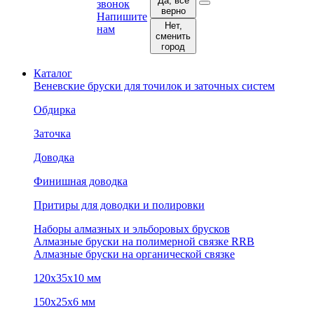
Да, все
звонок
верно
Напишите
Нет,
нам
сменить
город
Каталог
Веневские бруски для точилок и заточных систем
Обдирка
Заточка
Доводка
Финишная доводка
Притиры для доводки и полировки
Наборы алмазных и эльборовых брусков
Алмазные бруски на полимерной связке RRB
Алмазные бруски на органической связке
120х35х10 мм
150х25х6 мм