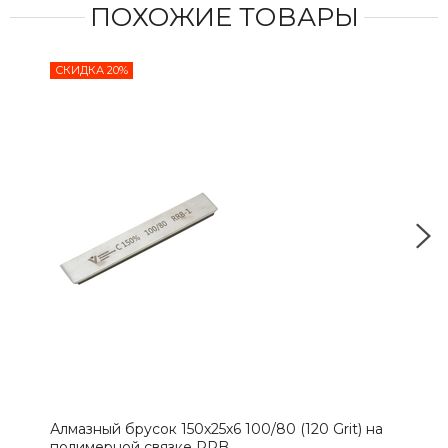
ПОХОЖИЕ ТОВАРЫ
СКИДКА 20%
Алмазный брусок 150х25х6 100/80 (120 Grit) на
Алма
полимерной связке RRB