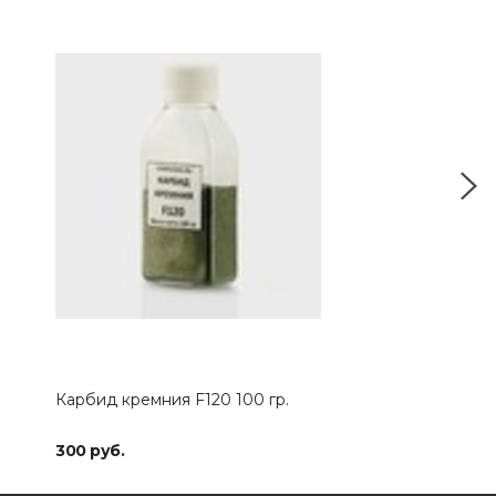
Карбид кремния F120 100 гр.
Кар
300 руб.
350