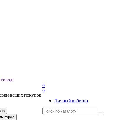
 город:
0
0
тавки ваших покупок
Личный кабинет
рно
ть город