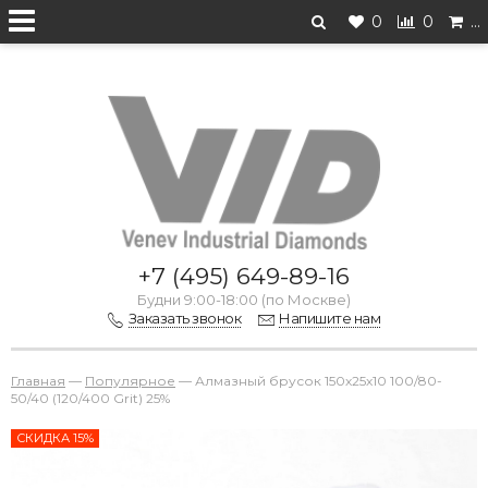
0
0
…
Перейти на старую версию
+7 (495) 649-89-16
Будни 9:00-18:00 (по Москве)
Заказать звонок
Напишите нам
Главная
—
Популярное
—
Алмазный брусок 150х25х10 100/80-
50/40 (120/400 Grit) 25%
СКИДКА 15%