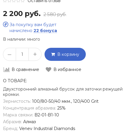
Оставить отзыв
2 200 руб.
2 580 руб.
За покупку вам будет
начислено
22 бонуса
В наличии:
много
–
+
В корзину
В сравнение
В избранное
О ТОВАРЕ:
Двухсторонний алмазный брусок для заточки режущей
кромки.
Зернистость:
100/80-50/40 мкм., 120/400 Grit
Концентрация абразива:
25%
Марка связки:
B2-01-B1-10
Абразив:
Алмаз
Бренд:
Venev Industrial Diamonds