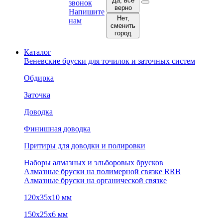
Да, все
звонок
верно
Напишите
Нет,
нам
сменить
город
Каталог
Веневские бруски для точилок и заточных систем
Обдирка
Заточка
Доводка
Финишная доводка
Притиры для доводки и полировки
Наборы алмазных и эльборовых брусков
Алмазные бруски на полимерной связке RRB
Алмазные бруски на органической связке
120х35х10 мм
150х25х6 мм