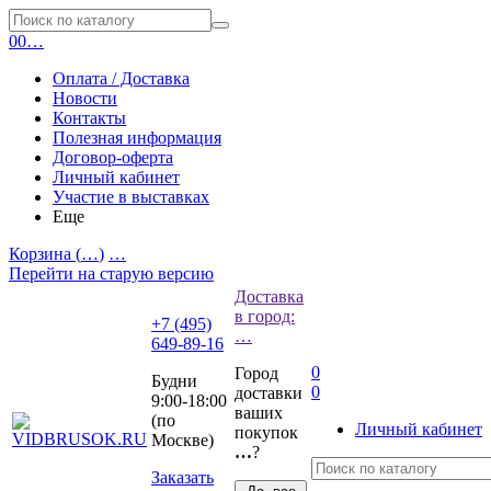
0
0
…
Оплата / Доставка
Новости
Контакты
Полезная информация
Договор-оферта
Личный кабинет
Участие в выставках
Еще
Корзина (
…
)
…
Перейти на старую версию
Доставка
в город:
+7 (495)
…
649-89-16
0
Город
Будни
0
доставки
9:00-18:00
ваших
(по
Личный кабинет
покупок
Москве)
…
?
Заказать