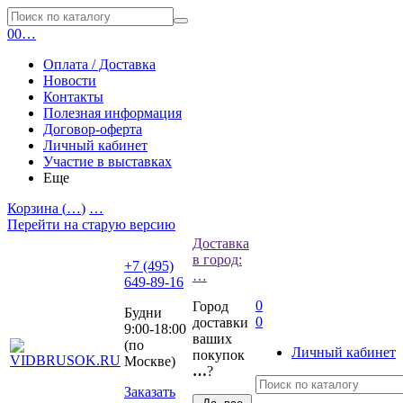
0
0
…
Оплата / Доставка
Новости
Контакты
Полезная информация
Договор-оферта
Личный кабинет
Участие в выставках
Еще
Корзина (
…
)
…
Перейти на старую версию
Доставка
в город:
+7 (495)
…
649-89-16
0
Город
Будни
0
доставки
9:00-18:00
ваших
(по
Личный кабинет
покупок
Москве)
…
?
Заказать