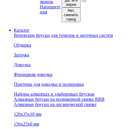
Да, все
звонок
верно
Напишите
Нет,
нам
сменить
город
Каталог
Веневские бруски для точилок и заточных систем
Обдирка
Заточка
Доводка
Финишная доводка
Притиры для доводки и полировки
Наборы алмазных и эльборовых брусков
Алмазные бруски на полимерной связке RRB
Алмазные бруски на органической связке
120х35х10 мм
150х25х6 мм