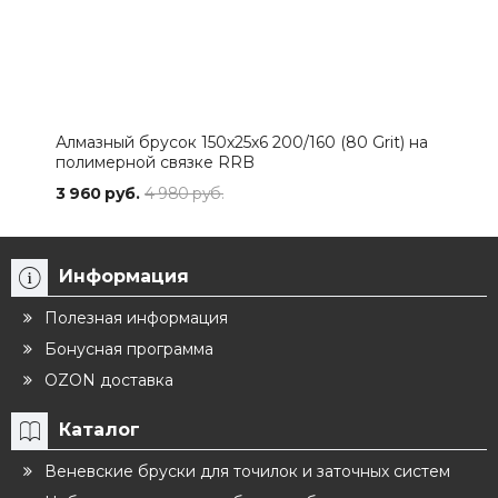
Алмазный брусок 150х25х6 200/160 (80 Grit) на
Алма
полимерной связке RRB
пол
3 960 руб.
4 980 руб.
3 96
Информация
Полезная информация
Бонусная программа
OZON доставка
Каталог
Веневские бруски для точилок и заточных систем