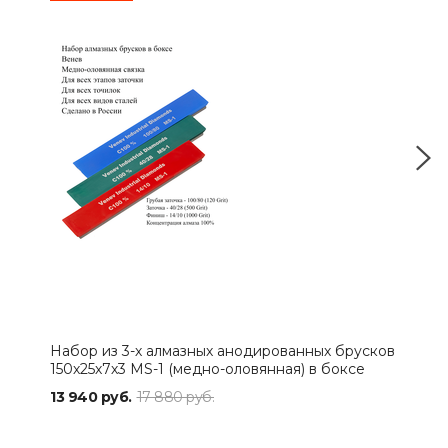
Набор из 3-х алмазных анодированных брусков
Алма
150х25х7х3 MS-1 (медно-оловянная) в боксе
MS-
13 940 руб.
17 880 руб.
4 25