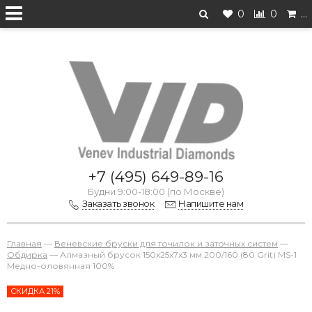
0
0
…
Перейти на старую версию
+7 (495) 649-89-16
Будни 9:00-18:00 (по Москве)
Заказать звонок
Напишите нам
Главная
—
Веневские бруски для точилок и заточных систем
—
Обдирка
—
Алмазный брусок 150х25х7х3 мм 200/160 (80 Grit) MS-1
Медно-оловянная 100%
СКИДКА 21%