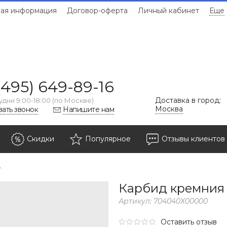
ая информация
Договор-оферта
Личный кабинет
Еще
(495) 649-89-16
Доставка в город:
удни 9:00-18:00 (по Москве)
Москва
зать звонок
Напишите нам
Скидки
Популярное
Отзывы клиентов
.
Карбид кремния F
Артикул:
704040Х00000
Оставить отзыв