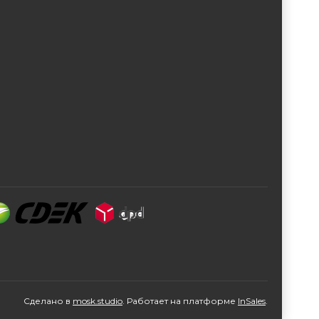
Сделано в
mosk.studio
.
Работает на платформе
InSales
.