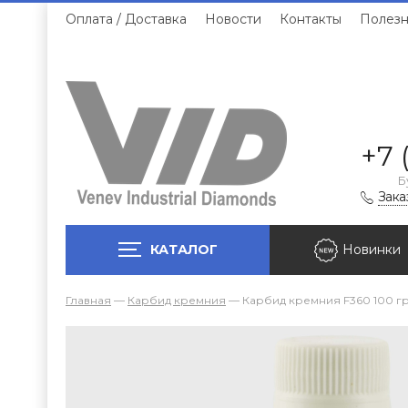
Оплата / Доставка
Новости
Контакты
Полезн
+7 
Б
Зака
КАТАЛОГ
Новинки
Главная
—
Карбид кремния
—
Карбид кремния F360 100 гр