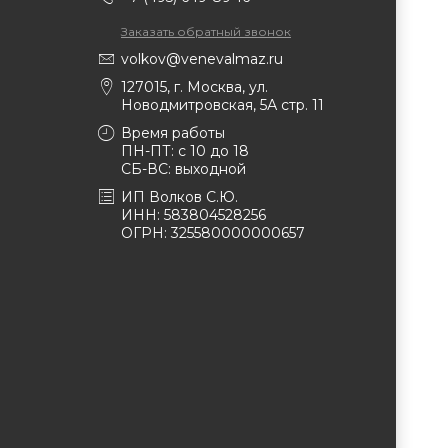
Заказать обратный звонок
volkov@venevalmaz.ru
127015, г. Москва, ул.
Новодмитровская, 5А стр. 11
Время работы
ПН-ПТ: с 10 до 18
СБ-ВС: выходной
ИП Волков С.Ю.
ИНН: 583804528256
ОГРН: 325580000000657