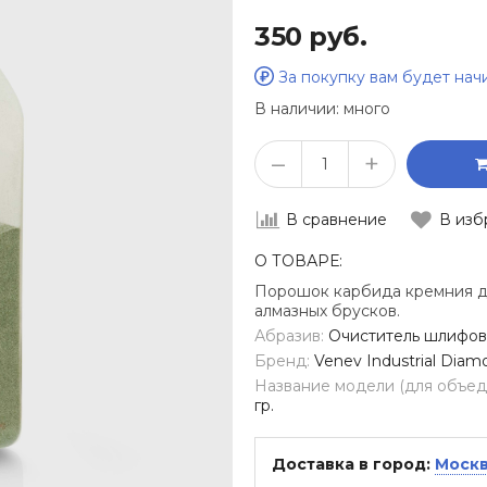
350 руб.
За покупку вам будет на
В наличии:
много
–
+
В сравнение
В изб
О ТОВАРЕ:
Порошок карбида кремния дл
алмазных брусков.
Абразив:
Очиститель шлифов
Бренд:
Venev Industrial Diam
Название модели (для объеди
гр.
Доставка в город:
Моск