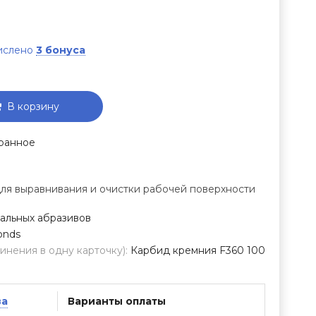
числено
3 бонуса
В корзину
ранное
я выравнивания и очистки рабочей поверхности
альных абразивов
onds
нения в одну карточку):
Карбид кремния F360 100
ва
Варианты оплаты