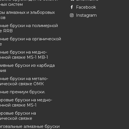
ных систем
Facebook
ры алмазных и эльборовых
Instagram
ков
зные бруски на полимерной
ке RRB
ные бруски на органической
е
ные бруски на медно-
нной связке MS-1 MB-1
зивные бруски из карбида
ния
ные бруски на метало-
нической связке ОМК
зные премиум бруски.
оровые бруски на медно-
нной связке MS-1
оровые бруски на
ической связке
нговальные алмазные бруски