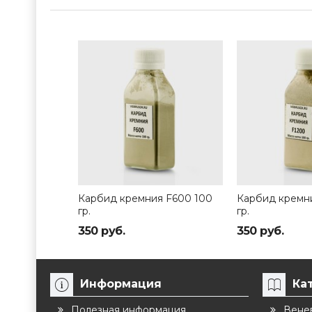
Карбид кремния F600 100
Карбид кремн
гр.
гр.
350 руб.
350 руб.
Информация
Ка
Полезная информация
Венев