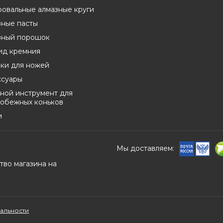
овальные алмазные круги
зные пасты
зный порошок
ид кремния
лки для ножей
ссуары
ной инструмент для
кобежных коньков
и
Мы доставляем:
альности