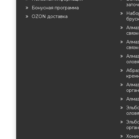
заточ
Бонусная программа
Набо
OZON доставка
брус
Алма
связ
Алмаз
связк
Алмаз
оловя
Абра
крем
Алмаз
орга
Алма
Эльб
оловя
Эльб
орган
Хони