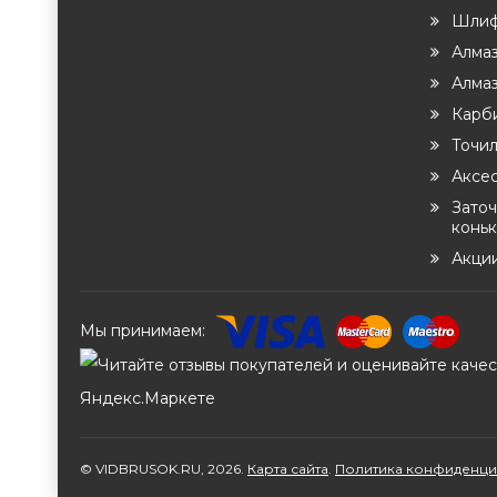
Шлиф
Алма
Алма
Карб
Точи
Аксе
Заточ
конь
Акци
Мы принимаем:
© VIDBRUSOK.RU, 2026.
Карта сайта
.
Политика конфиденци