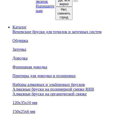
Да, все
звонок
верно
Напишите
Нет,
нам
сменить
город
Каталог
Веневские бруски для точилок и заточных систем
Обдирка
Заточка
Доводка
Финишная доводка
Притиры для доводки и полировки
Наборы алмазных и эльборовых брусков
Алмазные бруски на полимерной связке RRB
Алмазные бруски на органической связке
120х35х10 мм
150х25х6 мм