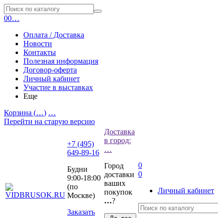
0
0
…
Оплата / Доставка
Новости
Контакты
Полезная информация
Договор-оферта
Личный кабинет
Участие в выставках
Еще
Корзина (
…
)
…
Перейти на старую версию
Доставка
в город:
+7 (495)
…
649-89-16
0
Город
Будни
0
доставки
9:00-18:00
ваших
(по
Личный кабинет
покупок
Москве)
…
?
Заказать