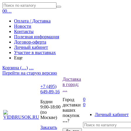
0
0
…
Оплата / Доставка
Новости
Контакты
Полезная информация
Договор-оферта
Личный кабинет
Участие в выставках
Еще
Корзина (
…
)
…
Перейти на старую версию
Доставка
в город:
+7 (495)
…
649-89-16
0
Город
Будни
0
доставки
9:00-18:00
ваших
(по
Личный кабинет
покупок
Москве)
…
?
Заказать