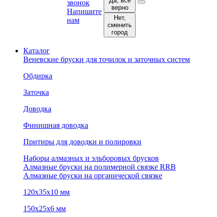
Да, все
звонок
верно
Напишите
Нет,
нам
сменить
город
Каталог
Веневские бруски для точилок и заточных систем
Обдирка
Заточка
Доводка
Финишная доводка
Притиры для доводки и полировки
Наборы алмазных и эльборовых брусков
Алмазные бруски на полимерной связке RRB
Алмазные бруски на органической связке
120х35х10 мм
150х25х6 мм