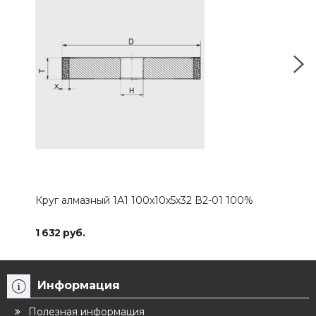
Круг алмазный 1А1 100х10х5х32 В2-01 100%
Кру
1 632 руб.
2 92
Информация
Полезная информация