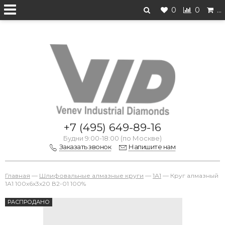
0
0
…
Перейти на старую версию
+7 (495) 649-89-16
Будни 9:00-18:00 (по Москве)
Заказать звонок
Напишите нам
Главная
—
Шлифовальные алмазные круги
—
1А1
—
Круг алмазный
1А1 100х6х3х20 В2-01 100%
РАСПРОДАНО