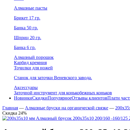
Алмазные пасты
Брикет 17 гр.
Банка 50 гр.
Шприц 20 гр.
Банка 6 гр.
Алмазный порошок
Карбид кремния
Точилки для ножей
Станок для заточки Веневского завода.
Аксессуары
Заточной инструмент для конькобежных коньков
Новинки
Скидки
Популярное
Отзывы клиентов
Плати час
Главная
—
Алмазные бруски на органической связке
—
200х35
Скидка 24%