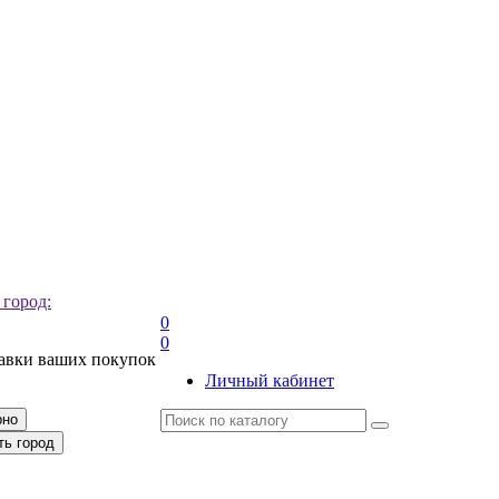
 город:
0
0
тавки ваших покупок
Личный кабинет
рно
ть город