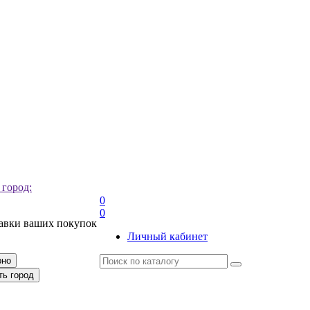
 город:
0
0
тавки ваших покупок
Личный кабинет
рно
ть город