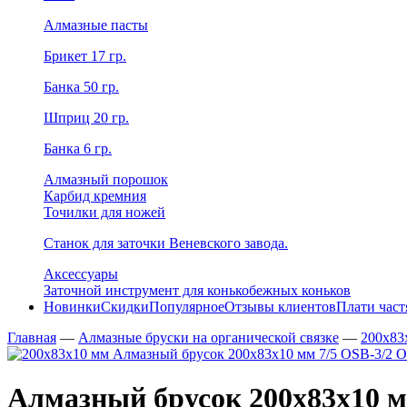
Алмазные пасты
Брикет 17 гр.
Банка 50 гр.
Шприц 20 гр.
Банка 6 гр.
Алмазный порошок
Карбид кремния
Точилки для ножей
Станок для заточки Веневского завода.
Аксессуары
Заточной инструмент для конькобежных коньков
Новинки
Скидки
Популярное
Отзывы клиентов
Плати час
Главная
—
Алмазные бруски на органической связке
—
200х83
Алмазный брусок 200х83х10 мм