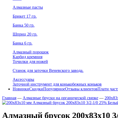
Алмазные пасты
Брикет 17 гр.
Банка 50 гр.
Шприц 20 гр.
Банка 6 гр.
Алмазный порошок
Карбид кремния
Точилки для ножей
Станок для заточки Веневского завода.
Аксессуары
Заточной инструмент для конькобежных коньков
Новинки
Скидки
Популярное
Отзывы клиентов
Плати час
Главная
—
Алмазные бруски на органической связке
—
200х83
Алмазный брусок 200х83х10 3