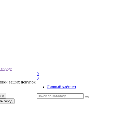
 город:
0
0
тавки ваших покупок
Личный кабинет
рно
ть город