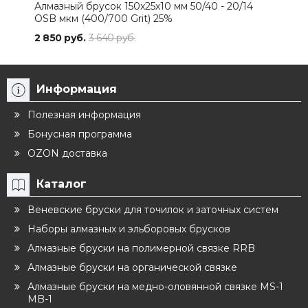
Алмазный брусок 150х25х10 мм 50/40 - 20/14
Алм
OSB мкм (400/700 Grit) 25%
100
2 850 руб.
3 640 руб.
6 56
Информация
Полезная информация
Бонусная программа
OZON доставка
Каталог
Веневские бруски для точилок и заточных систем
Наборы алмазных и эльборовых брусков
Алмазные бруски на полимерной связке RRB
Алмазные бруски на органической связке
Алмазные бруски на медно-оловянной связке MS-1
MB-1