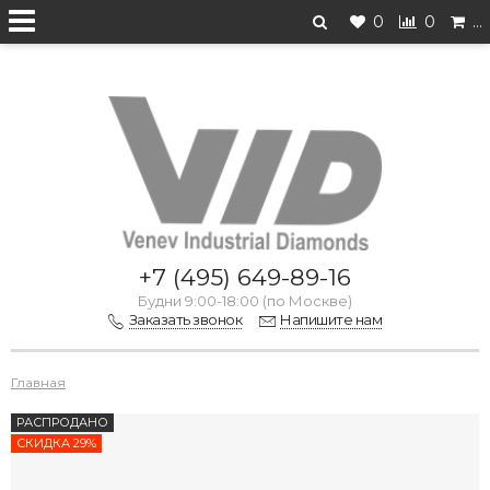
0
0
…
Перейти на старую версию
+7 (495) 649-89-16
Будни 9:00-18:00 (по Москве)
Заказать звонок
Напишите нам
Главная
РАСПРОДАНО
СКИДКА 29%