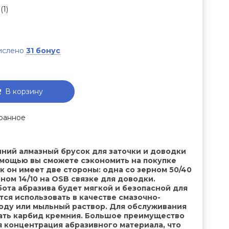
(1)
числено
31 бонус
В корзину
ранное
ний алмазный брусок для заточки и доводки
омощью вы сможете сэкономить на покупке
к он имеет две стороны: одна со зерном 50/40
рном 14/10 на OSB связке для доводки.
бота абразива будет мягкой и безопасной для
ся использовать в качестве смазочно-
ду или мыльный раствор. Для обслуживания
ать карбид кремния. Большое преимущество
ая концентрация абразивного материала, что