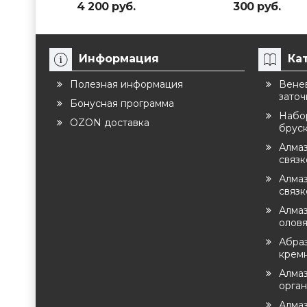
4 200 руб.
300 руб.
Информация
Ка
Полезная информация
Венев
заточ
Бонусная программа
Набо
OZON доставка
брус
Алма
связ
Алмаз
связк
Алмаз
оловя
Абра
крем
Алмаз
орга
Алма