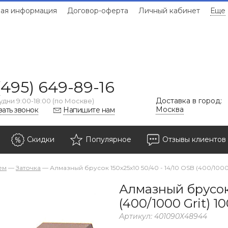
ая информация
Договор-оферта
Личный кабинет
Еще
(495) 649-89-16
Доставка в город:
удни 9:00-18:00 (по Москве)
Москва
зать звонок
Напишите нам
Скидки
Популярное
Отзывы клиентов
ем
—
Заточка
—
Алмазный брусок 150х25х10 50/40 - 14/10 OSB (400/1000
Алмазный брусок 
(400/1000 Grit) 1
Артикул:
401090Х48944