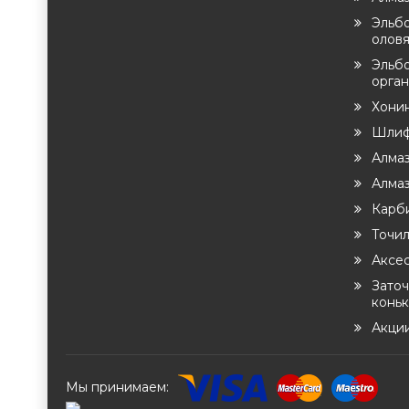
Эльб
оловя
Эльб
орган
Хони
Шлиф
Алма
Алма
Карб
Точи
Аксе
Заточ
конь
Акци
Мы принимаем: