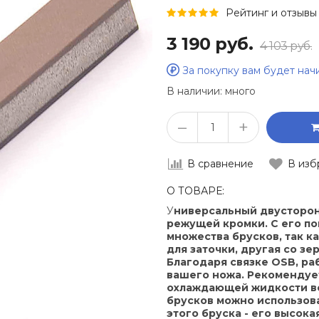
Рейтинг и отзывы 
3 190 руб.
4 103 руб.
За покупку вам будет на
В наличии:
много
–
+
В сравнение
В изб
О ТОВАРЕ:
У
ниверсальный двусторон
режущей кромки. С его п
множества брусков, так ка
для заточки, другая со зе
Благодаря связке OSB, ра
вашего ножа. Рекомендует
охлаждающей жидкости во
брусков можно использов
этого бруска - его высок