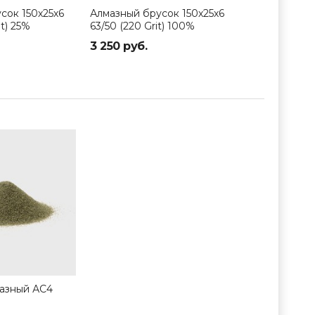
сок 150х25х6
Алмазный брусок 150х25х6
Алмазный бр
it) 25%
63/50 (220 Grit) 100%
40/28 (500 G
3 250 руб.
3 350 руб.
азный АС4