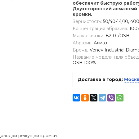
обеспечит быструю работу
Двухсторонний алмазный 
кромки.
Зернистость:
50/40-14/10, 40
Концентрация абразива:
100
Марка связки:
В2-01/OSB
Абразив:
Алмаз
Бренд:
Venev Industrial Diam
Название модели (для объеди
OSB 100%
Доставка в город:
Моск
доводки режущей кромки.