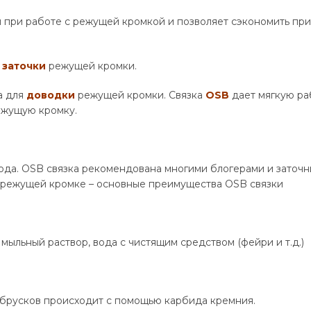
 при работе с режущей кромкой и позволяет сэкономить при
я
заточки
режущей кромки.
а для
доводки
режущей кромки. Связка
OSB
дает мягкую ра
ежущую кромку.
ода. OSB связка рекомендована многими блогерами и заточн
а режущей кромке – основные преимущества OSB связки
мыльный раствор, вода с чистящим средством (фейри и т.д.)
 брусков происходит с помощью карбида кремния.