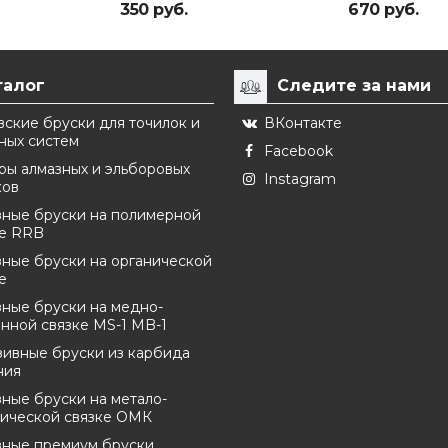
350 руб.
670 руб.
талог
Следите за нами
ские бруски для точилок и
ВКонтакте
ных систем
Facebook
ры алмазных и эльборовых
Instagram
ков
зные бруски на полимерной
ке RRB
ные бруски на органической
е
ные бруски на медно-
нной связке MS-1 MB-1
зивные бруски из карбида
ния
ные бруски на метало-
нической связке ОМК
зные премиум бруски.