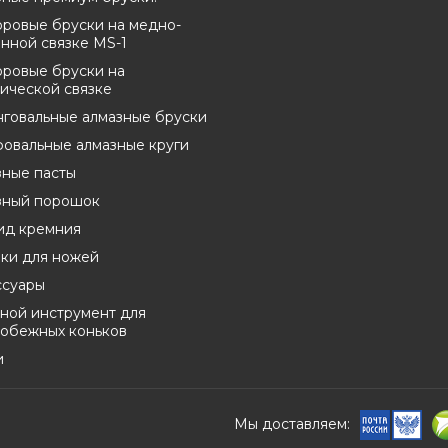
оровые бруски на медно-
нной связке MS-1
оровые бруски на
ической связке
нговальные алмазные бруски
овальные алмазные круги
зные пасты
зный порошок
ид кремния
лки для ножей
ссуары
ной инструмент для
кобежных коньков
и
Мы доставляем: