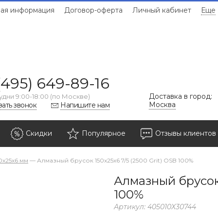
ая информация
Договор-оферта
Личный кабинет
Еще
(495) 649-89-16
Доставка в город:
удни 9:00-18:00 (по Москве)
Москва
зать звонок
Напишите нам
Скидки
Популярное
Отзывы клиентов
0х25х6 мм
—
Алмазный брусок 150х25х6 7/5 (2500 Grit) OSB 100%
Алмазный брусок 
100%
Артикул:
405010Х30744