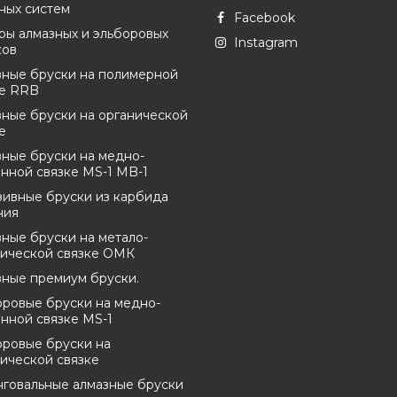
ных систем
Facebook
ры алмазных и эльборовых
Instagram
ков
зные бруски на полимерной
ке RRB
ные бруски на органической
е
ные бруски на медно-
нной связке MS-1 MB-1
зивные бруски из карбида
ния
ные бруски на метало-
нической связке ОМК
зные премиум бруски.
оровые бруски на медно-
нной связке MS-1
оровые бруски на
ической связке
нговальные алмазные бруски