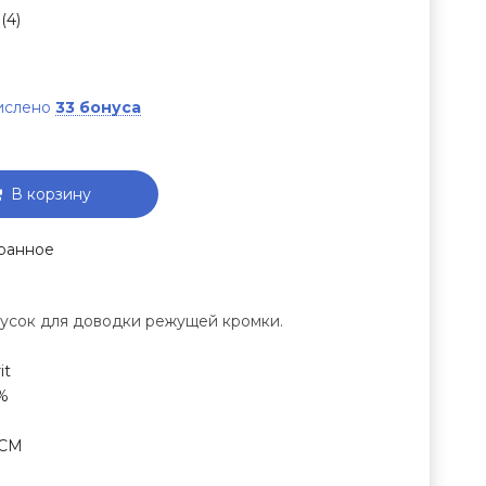
(4)
числено
33 бонуса
В корзину
ранное
усок для доводки режущей кромки.
it
%
СМ