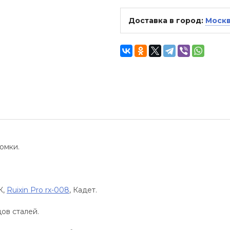
Доставка в город:
Моск
ромки.
К,
Ruixin Pro rx-008
, Кадет.
ов сталей.