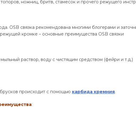
топоров, ножниц, бритв, стамесок и прочего режущего инстр
ода. OSB связка рекомендована многими блогерами и заточн
а режущей кромке – основные преимущества OSB связки
мыльный раствор, воду с чистящим средством (фейри и т.д.)
 брусков происходит с помощью
карбида кремния
.
преимущества
: