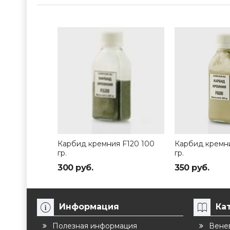
Карбид кремния F120 100
Карбид кремн
гр.
гр.
300 руб.
350 руб.
Информация
Ка
Полезная информация
Венев