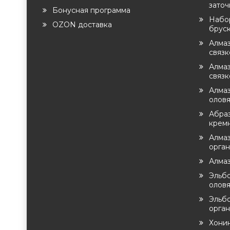
заточ
Бонусная программа
Набо
OZON доставка
брус
Алма
связ
Алмаз
связк
Алмаз
оловя
Абра
крем
Алмаз
орга
Алма
Эльб
оловя
Эльб
орган
Хони