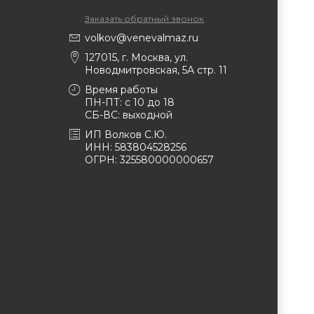
Заказать обратный звонок
volkov@venevalmaz.ru
127015, г. Москва, ул.
Новодмитровская, 5А стр. 11
Время работы
ПН-ПТ: с 10 до 18
СБ-ВС: выходной
ИП Волков С.Ю.
ИНН: 583804528256
ОГРН: 325580000000657