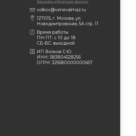
Заказать обратный звонок
volkov@venevalmaz.ru
127015, г. Москва, ул.
Новодмитровская, 5А стр. 11
Время работы
ПН-ПТ: с 10 до 18
СБ-ВС: выходной
ИП Волков С.Ю.
ИНН: 583804528256
ОГРН: 325580000000657