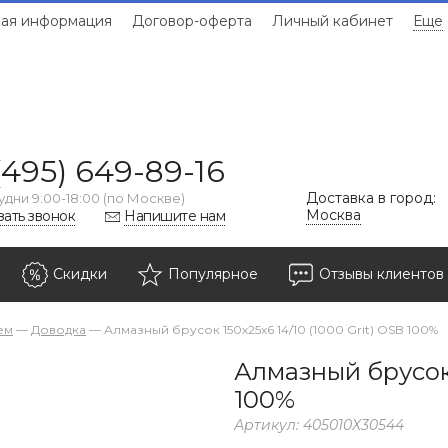
ая информация
Договор-оферта
Личный кабинет
Еще
(495) 649-89-16
Доставка в город:
удни 9:00-18:00 (по Москве)
Москва
зать звонок
Напишите нам
Скидки
Популярное
Отзывы клиентов
ем
—
Доводка
—
Алмазный брусок 150х25х6 14/10 (1000 Grit) OSB 100%
Алмазный брусок 
100%
Артикул:
405010Х30544