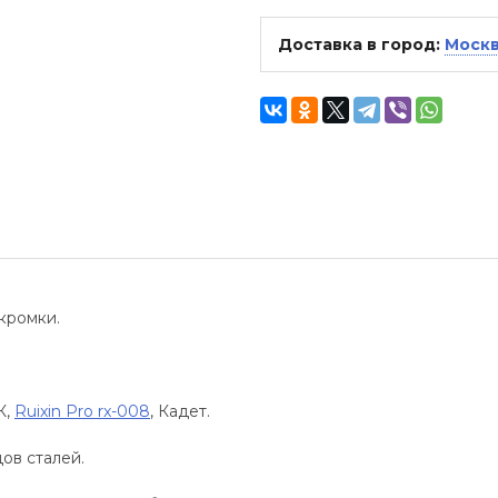
Доставка в город:
Моск
 кромки.
К,
Ruixin Pro rx-008
, Кадет.
ов сталей.