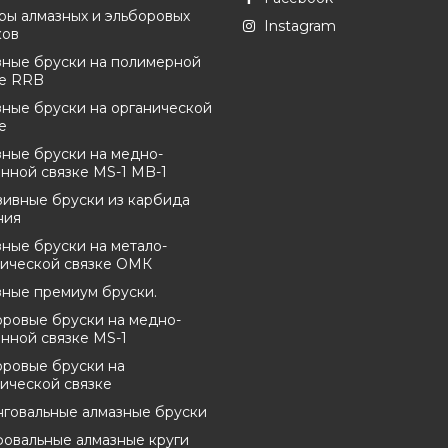
ры алмазных и эльборовых
Instagram
ков
зные бруски на полимерной
ке RRB
ные бруски на органической
е
ные бруски на медно-
нной связке MS-1 MB-1
зивные бруски из карбида
ния
ные бруски на метало-
нической связке ОМК
зные премиум бруски.
оровые бруски на медно-
нной связке MS-1
оровые бруски на
ической связке
нговальные алмазные бруски
овальные алмазные круги