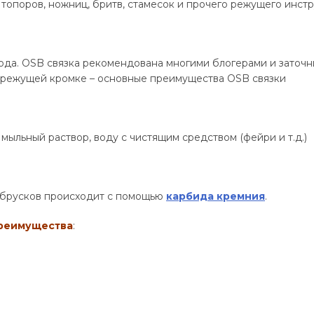
топоров, ножниц, бритв, стамесок и прочего режущего инстр
ода. OSB связка рекомендована многими блогерами и заточн
а режущей кромке – основные преимущества OSB связки
мыльный раствор, воду с чистящим средством (фейри и т.д.)
 брусков происходит с помощью
карбида кремния
.
преимущества
: