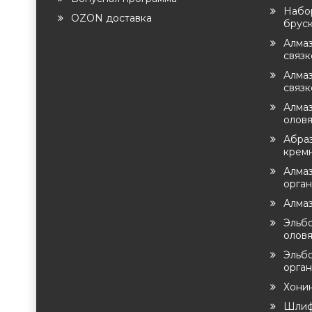
Набо
OZON доставка
брус
Алма
связ
Алмаз
связк
Алмаз
оловя
Абра
крем
Алмаз
орга
Алма
Эльб
оловя
Эльб
орган
Хони
Шлиф