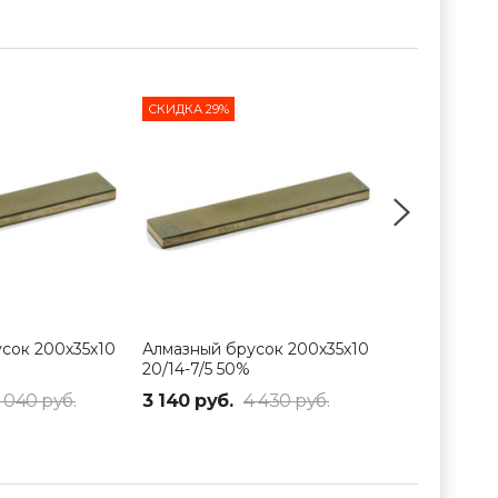
СКИДКА 29%
СКИДКА 26%
сок 200х35х10
Алмазный брусок 200х35х10
Алмазный бр
20/14-7/5 50%
20/14 (700 Gr
Grit) 100%
 040 руб.
3 140 руб.
4 430 руб.
3 940 руб.