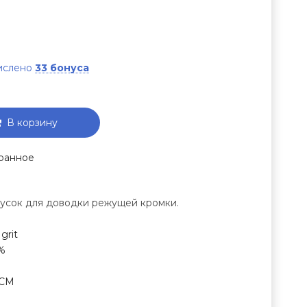
числено
33 бонуса
В корзину
ранное
усок для доводки режущей кромки.
grit
%
СМ