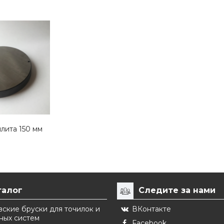
лита 150 мм
талог
Следите за нами
ские бруски для точилок и
ВКонтакте
ных систем
Facebook