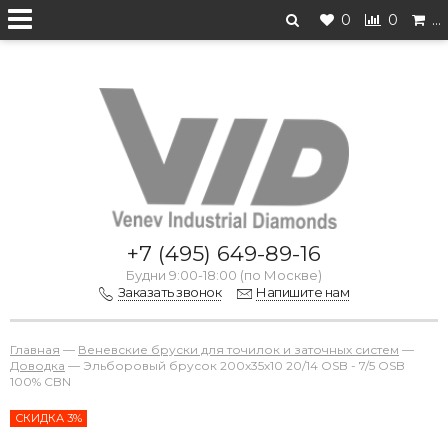
0
0
…
Перейти на старую версию
+7 (495) 649-89-16
Будни 9:00-18:00 (по Москве)
Заказать звонок
Напишите нам
Главная
—
Веневские бруски для точилок и заточных систем
—
Доводка
—
Эльборовый брусок 200х35х10 20/14 OSB - 7/5 OSB
100% CBN
СКИДКА 3%