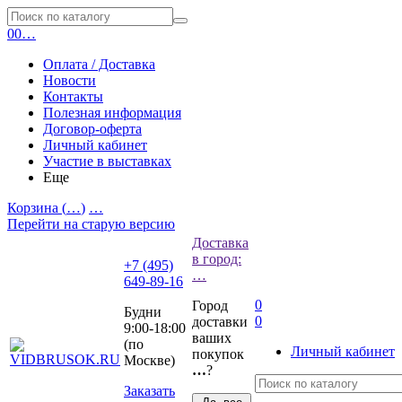
0
0
…
Оплата / Доставка
Новости
Контакты
Полезная информация
Договор-оферта
Личный кабинет
Участие в выставках
Еще
Корзина (
…
)
…
Перейти на старую версию
Доставка
в город:
+7 (495)
…
649-89-16
0
Город
Будни
0
доставки
9:00-18:00
ваших
(по
Личный кабинет
покупок
Москве)
…
?
Заказать