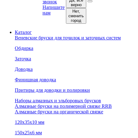
Да, все
звонок
верно
Напишите
Нет,
нам
сменить
город
Каталог
Веневские бруски для точилок и заточных систем
Обдирка
Заточка
Доводка
Финишная доводка
Притиры для доводки и полировки
Наборы алмазных и эльборовых брусков
Алмазные бруски на полимерной связке RRB
Алмазные бруски на органической связке
120х35х10 мм
150х25х6 мм