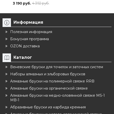
3 190 руб.
4 392 руб.
2 59
Информация
Полезная информация
Бонусная программа
OZON доставка
Каталог
Веневские бруски для точилок и заточных систем
Наборы алмазных и эльборовых брусков
Алмазные бруски на полимерной связке RRB
Алмазные бруски на органической связке
Алмазные бруски на медно-оловянной связке MS-1
MB-1
Абразивные бруски из карбида кремния