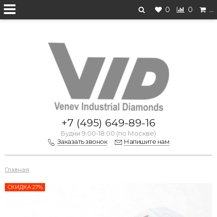
0
0
…
Перейти на старую версию
+7 (495) 649-89-16
Будни 9:00-18:00 (по Москве)
Заказать звонок
Напишите нам
Главная
СКИДКА 27%