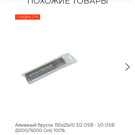
ПОХОЖИЕ ТОВАРЫ
СКИДКА 27%
СКИ
Алмазный брусок 150х25х10 3/2 OSB - 1/0 OSB
Алм
(5000/15000 Grit) 100%
(500