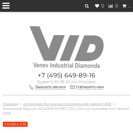
0
0
…
Перейти на старую версию
+7 (495) 649-89-16
Будни 9:00-18:00 (по Москве)
Заказать звонок
Напишите нам
Главная
—
Алмазные бруски на полимерной связке RRB
—
Алмазный брусок 150х25х6 100/80 (120 Grit) на полимерной связке
RRB
СКИДКА 20%