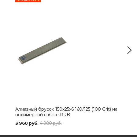
Алмазный брусок 150х25х6 160/125 (100 Grit) на
Алма
полимерной связке RRB
пол
3 960 руб.
4 980 руб.
3 96