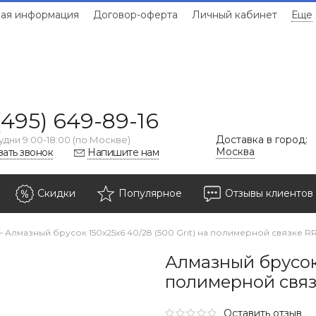
ая информация
Договор-оферта
Личный кабинет
Еще
(495) 649-89-16
Доставка в город:
удни 9:00-18:00 (по Москве)
Москва
зать звонок
Напишите нам
Скидки
Популярное
Отзывы клиентов
—
Алмазный брусок 150х25х6 40/28 (500 Grit) на полимерной связке R
Алмазный брусок 
полимерной свя
Оставить отзыв