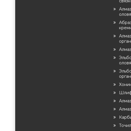
связк
Алмаз
оловя
Абра
крем
Алмаз
орга
Алма
Эльб
оловя
Эльб
орган
Хони
Шлиф
Алма
Алма
Карб
Точи