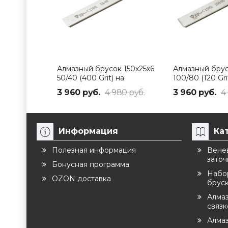
Алмазный брусок 150х25х6
Алмазный брус
50/40 (400 Grit) на
100/80 (120 Gri
полимерной связке RRB
полимерной с
3 960 руб.
4 980 руб.
3 960 руб.
4
Информация
Ка
Полезная информация
Венев
заточ
Бонусная программа
Набо
OZON доставка
брус
Алма
связ
Алмаз