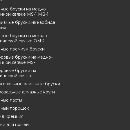
е
ные бруски на медно-
нной связке MS-1 MB-1
зивные бруски из карбида
ния
ные бруски на метало-
нической связке ОМК
зные премиум бруски.
оровые бруски на медно-
нной связке MS-1
оровые бруски на
ической связке
нговальные алмазные бруски
овальные алмазные круги
зные пасты
зный порошок
ид кремния
лки для ножей