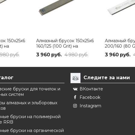
ок 150х25х6
Алмазный брусок 150х25х6
Алмазный бру
t) на
160/125 (100 Grit) на
200/160 (80 Gr
вязке RRB
полимерной связке RRB
полимерной 
 980 руб.
3 960 руб.
4 980 руб.
3 960 руб.
талог
Следите за нами
ские бруски для точилок и
ВКонтакте
ных систем
Facebook
ры алмазных и эльборовых
Instagram
ков
зные бруски на полимерной
ке RRB
ные бруски на органической