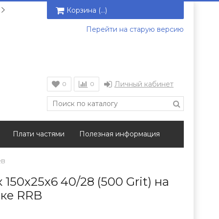
Корзина (
…
)
Перейти на старую версию
Личный кабинет
0
0
Плати частями
Полезная информация
RB
150х25х6 40/28 (500 Grit) на
зке RRB