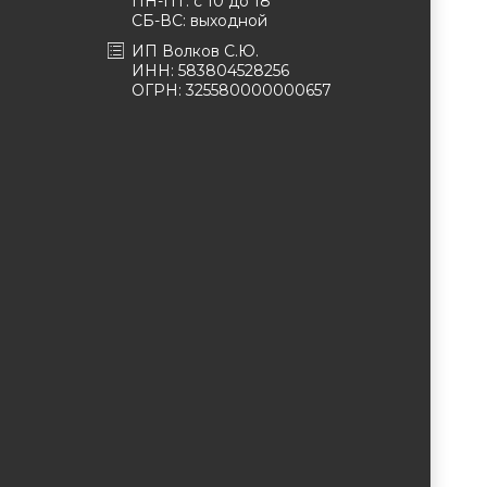
ПН-ПТ: с 10 до 18
СБ-ВС: выходной
ИП Волков С.Ю.
ИНН: 583804528256
ОГРН: 325580000000657