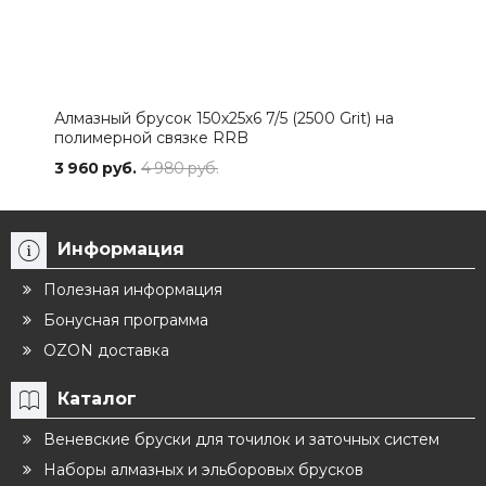
Алмазный брусок 150х25х6 7/5 (2500 Grit) на
Алма
полимерной связке RRB
пол
3 960 руб.
4 980 руб.
3 96
Информация
Полезная информация
Бонусная программа
OZON доставка
Каталог
Веневские бруски для точилок и заточных систем
Наборы алмазных и эльборовых брусков