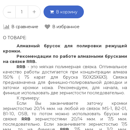
–
+
В корзину
В сравнение
В избранное
О ТОВАРЕ:
Алмазный брусок для полировки режущей
кромки.
Рекомендации по работе алмазными брусками
на связке
RRB
.
RRB
- это мягкая полимерная связка. Оптимальное
качество работы достигается при концентрации алмаза
150% ( 75 карат для бруска 150Х25Х6Х3). Связка
предназначена для финишно-полировальной доводки и
заточки кромки ножа. Рекомендуем, для начала, на
финише использовать две зернистости последовательно.
К примеру:
Если Вы заканчиваете заточку кромки
зернистостью 20/14 мкм. на любой из связок
MS
-1, В2-01,
В1-10,
OSB
, то потом можно использовать бруски на
связке
RRB
зернистостями 20/14 мкм. и 7/5 мкм.
последовательно. Если заканчиваете зернистостью 7/5
мкм., то на финише
RRB
7/5 мкм. и 3/2 мкм.