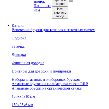
Да, все
звонок
верно
Напишите
Нет,
нам
сменить
город
Каталог
Веневские бруски для точилок и заточных систем
Обдирка
Заточка
Доводка
Финишная доводка
Притиры для доводки и полировки
Наборы алмазных и эльборовых брусков
Алмазные бруски на полимерной связке RRB
Алмазные бруски на органической связке
120х35х10 мм
150х25х6 мм