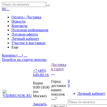
0
0
…
Оплата / Доставка
Новости
Контакты
Полезная информация
Договор-оферта
Личный кабинет
Участие в выставках
Еще
Корзина (
…
)
…
Перейти на старую версию
Доставка
в город:
+7 (495)
…
649-89-16
0
Город
Будни
0
доставки
9:00-18:00
ваших
(по
Личный кабинет
покупок
Москве)
…
?
Заказать