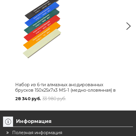
Набор из 6-ти алмазных анодированных
Наб
брусков 150х25х7х3 MS-1 (медно-оловянная) в
150
боксе
28 340 руб.
33 980 руб.
13 9
Информация
Полезная информация