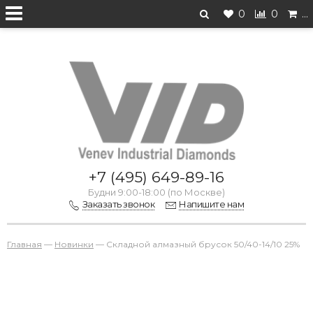
0
0
…
Перейти на старую версию
+7 (495) 649-89-16
Будни 9:00-18:00 (по Москве)
Заказать звонок
Напишите нам
Главная
—
Новинки
—
Складной алмазный брусок 50/40-14/10 25%