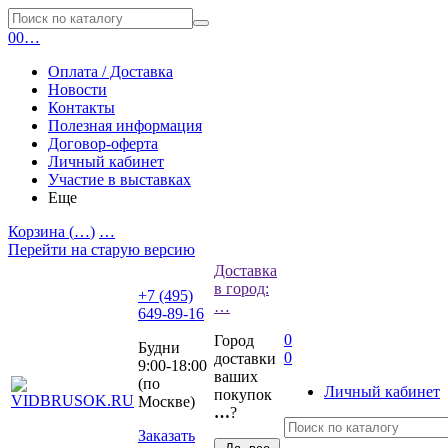
0
0
…
Оплата / Доставка
Новости
Контакты
Полезная информация
Договор-оферта
Личный кабинет
Участие в выставках
Еще
Корзина (
…
)
…
Перейти на старую версию
Доставка
в город:
+7 (495)
…
649-89-16
0
Город
Будни
0
доставки
9:00-18:00
ваших
(по
Личный кабинет
покупок
Москве)
…
?
Заказать