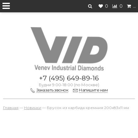
0
0
…
Перейти на старую версию
+7 (495) 649-89-16
Будни 9:00-18:00 (по Москве)
Заказать звонок
Напишите нам
Главная
—
Новинки
—
Брусок из карбида кремния 200х83х11 мм