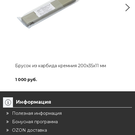
Брусок из карбида кремния 200х35х11 мм
Алм
MВ-
1 000 руб.
3 34
Информация
Полезная информация
Бонусная программа
OZON доставка